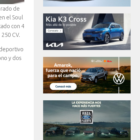
erado de
en el Soul
tado con 4
a 250 CV.
 deportivo
ono y dos