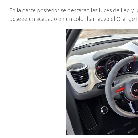
En la parte posterior se destacan las luces de Led y 
poseee un acabado en un color llamativo el Orange I