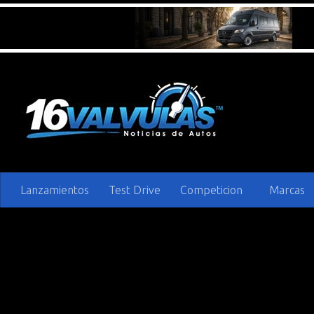
Saltar al contenido
Lanzamientos
Test Drive
Competicion
Marcas