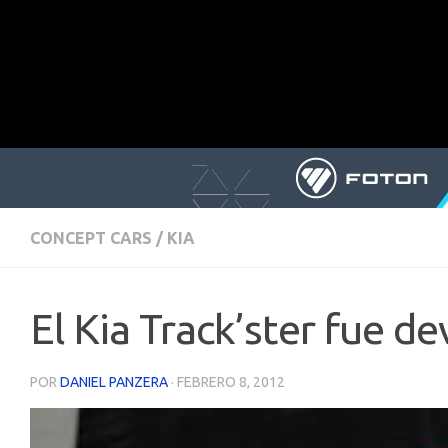
CONCEPT CARS
/
KIA
El Kia Track’ster fue d
POR
DANIEL PANZERA
·
FEBRERO 8, 2012