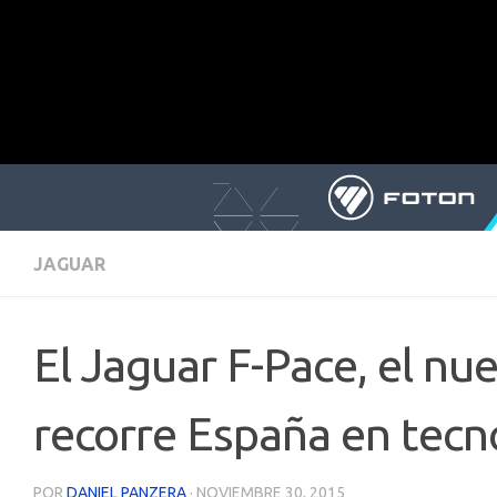
JAGUAR
El Jaguar F-Pace, el n
recorre España en tecn
POR
DANIEL PANZERA
·
NOVIEMBRE 30, 2015