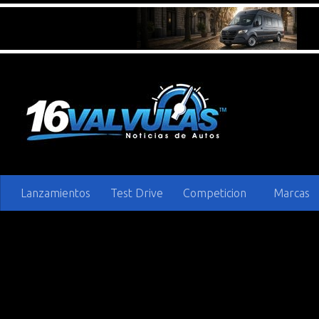
Saltar al contenido
Lanzamientos
Test Drive
Competicion
Marcas