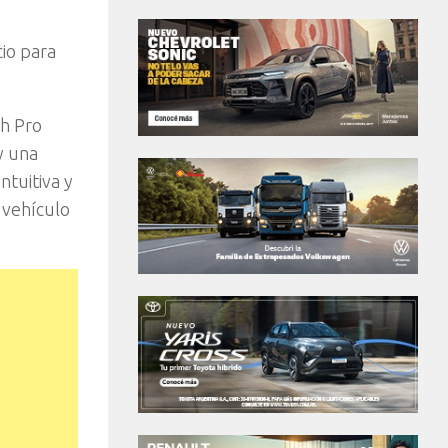
io para
ch Pro
y una
ntuitiva y
 vehículo