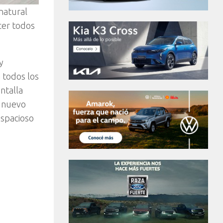
natural
cer todos
y
 todos los
ntalla
l nuevo
espacioso