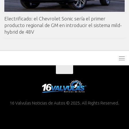
Electrificado: el Chevrolet Sonic sería el primer
producto regional de GM en introducir el sistema mild-
hybrid de 48V
16 Valvulas Noticias de Autos © 2025. All Rights Reserved.