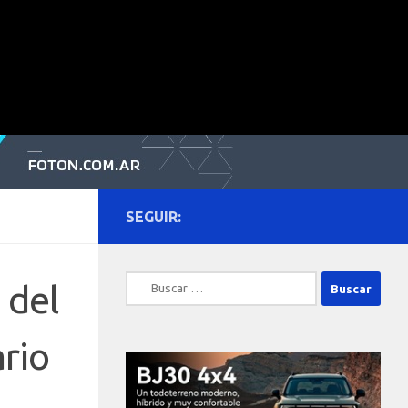
SEGUIR:
Buscar:
 del
rio