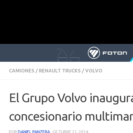
CAMIONES
/
RENAULT TRUCKS
/
VOLVO
El Grupo Volvo inaugura
concesionario multima
POR
DANIEL PANZERA
·
OCTUBRE 21, 2014