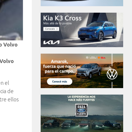
o Volvo
 Volvo
n el
cia de
tre ellos