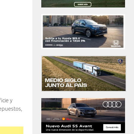
icie y
repuestos,