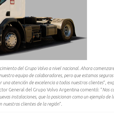
ecimiento del Grupo Volvo a nivel nacional. Ahora comenzar
o nuestro equipo de colaboradores, pero que estamos seguro
 una atención de excelencia a todos nuestros clientes
”, ex
ector General del Grupo Volvo Argentina comentó: “
Nos c
nuevas instalaciones, que lo posicionan como un ejemplo de l
 nuestros clientes de la región
”.