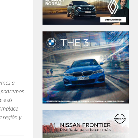
emos a
s podremos
presó
omplace
a región y