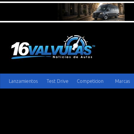
Saltar al contenido
Lanzamientos
Test Drive
Competicion
Marcas