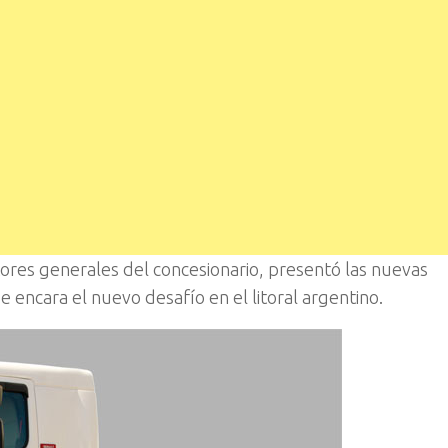
tores generales del concesionario, presentó las nuevas
 encara el nuevo desafío en el litoral argentino.