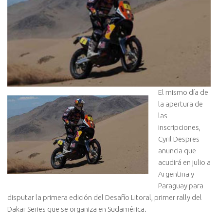
El mismo día de
la apertura de
las
inscripciones,
Cyril Despres
anuncia que
acudirá en julio a
Argentina y
Paraguay para
disputar la primera edición del Desafío Litoral, primer rally del
Dakar Series que se organiza en Sudamérica.