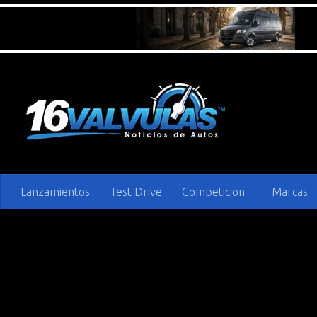
Saltar al contenido
Lanzamientos
Test Drive
Competicion
Marcas