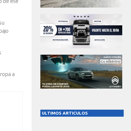
o de ese
su
bajo
s
uropa a
ULTIMOS ARTICULOS