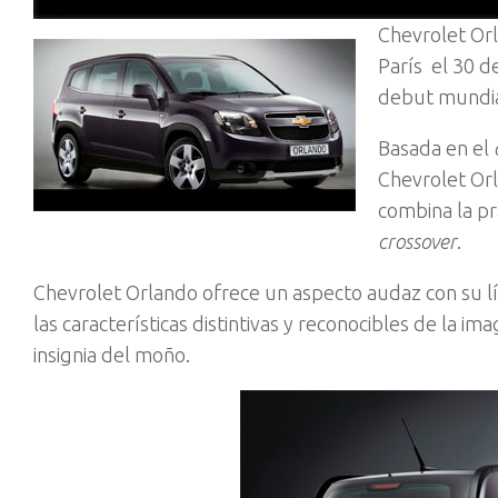
Chevrolet Orl
París el 30 
debut mundia
Basada en el
Chevrolet Orl
combina la pra
crossover
.
Chevrolet Orlando ofrece un aspecto audaz con su lí
las características distintivas y reconocibles de la im
insignia del moño.