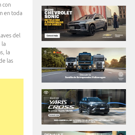
n con
n en toda
laves del
 la
s, la
de las