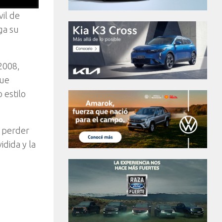
il de
ga su
 2008,
que
 estilo
n perder
idida y la