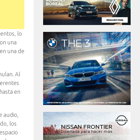
entos, lo
con una
 en una de
mulan. Al
ferentes
 hasta en
e audio,
do, los
 espacio