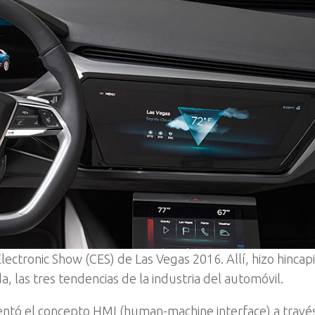
ctronic Show (CES) de Las Vegas 2016. Allí, hizo hincapi
ada, las tres tendencias de la industria del automóvil.
sentó el concepto HMI (human-machine interface) a travé