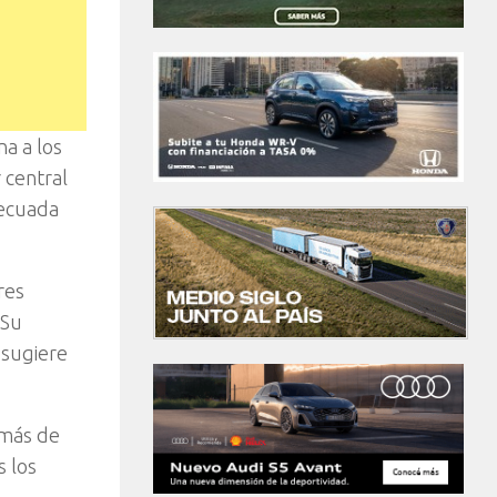
na a los
 central
decuada
res
 Su
 sugiere
emás de
s los