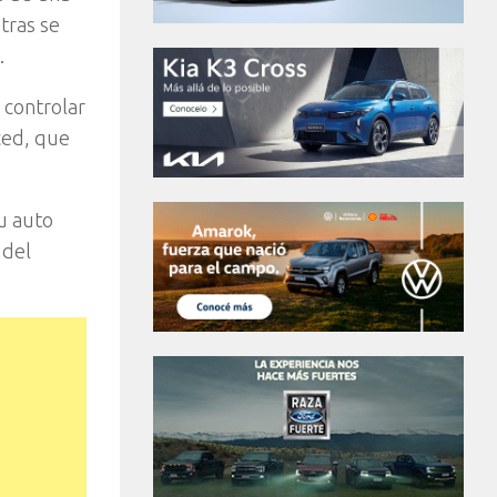
tras se
.
 controlar
ced, que
u auto
 del