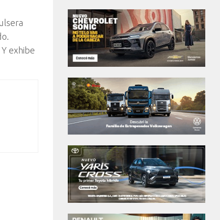
ulsera
do.
 Y exhibe