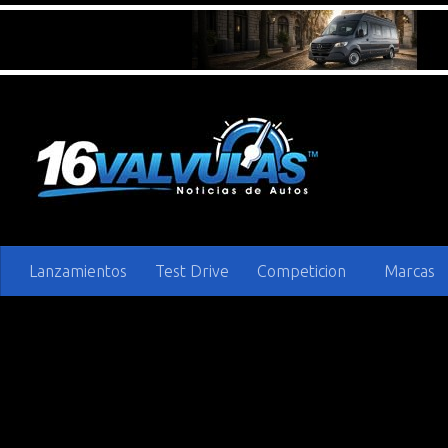
Saltar al contenido
Lanzamientos
Test Drive
Competicion
Marcas