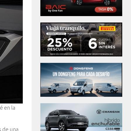
é en la
s de una