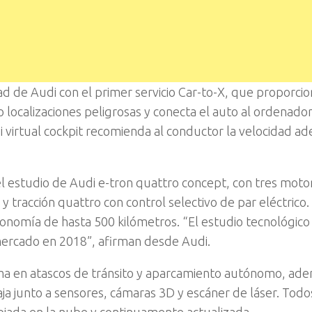
d de Audi con el primer servicio Car-to-X, que proporcio
 localizaciones peligrosas y conecta el auto al ordenador
di virtual cockpit recomienda al conductor la velocidad a
 el estudio de Audi e-tron quattro concept, con tres moto
y tracción quattro con control selectivo de par eléctrico.
onomía de hasta 500 kilómetros. “El estudio tecnológico
mercado en 2018”, afirman desde Audi.
oma en atascos de tránsito y aparcamiento autónomo, ad
baja junto a sensores, cámaras 3D y escáner de láser. Todo
lojada en la nube y continuamente actualizada.