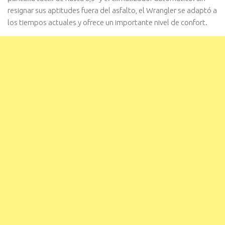
resignar sus aptitudes fuera del asfalto, el Wrangler se adaptó a
los tiempos actuales y ofrece un importante nivel de confort.