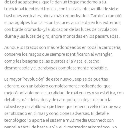
de Led adaptativos, que le dan un toque moderno a su
tradicional identidad frontal, con la infaltable parrilla de siete
bastones verticales, ahora más redondeados. También cambió
el paragolpes frontal –con las luces antiniebla en los extremos,
con borde cromado- y la ubicación de las luces de circulación
diurna y las luces de giro, ahora montadas en los pasarruedas.
Aunque los trazos son más redondeados en toda la carrocería,
conserva los rasgos que siempre identificaron al Wrangler,
como las bisagras de las puertas a la vista, el techo
desmontable y el parabrisas completamente rebatible.
La mayor “revolución” de este nuevo Jeep se da puertas
adentro, con un tablero completamente rediseñado, que
mejoró notablemente la calidad de materiales y su estética, con
detalles más delicados y de categoría, sin dejar de lado la
robustez y durabilidad que tiene que tener un vehículo que va a
ser utilizado en climas y condiciones adversas. El detalle
tecnológico lo aporta el sistema multimedia Uconnect con
pantalla táctil de hasta 8,5” y el climatizador automático. Sin