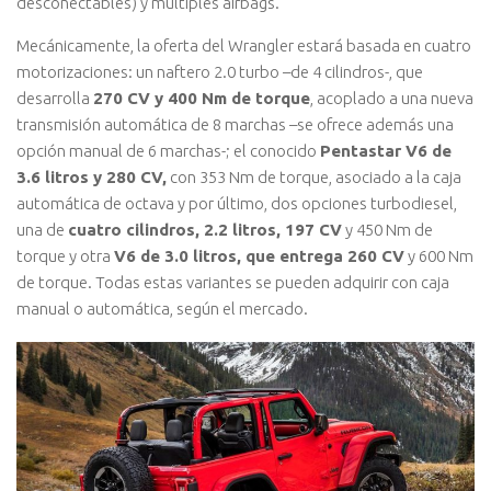
desconectables) y múltiples airbags.
Mecánicamente, la oferta del Wrangler estará basada en cuatro
motorizaciones: un naftero 2.0 turbo –de 4 cilindros-, que
desarrolla
270 CV y 400 Nm de torque
, acoplado a una nueva
transmisión automática de 8 marchas –se ofrece además una
opción manual de 6 marchas-; el conocido
Pentastar V6 de
3.6 litros y 280 CV,
con 353 Nm de torque, asociado a la caja
automática de octava y por último, dos opciones turbodiesel,
una de
cuatro cilindros, 2.2 litros, 197 CV
y 450 Nm de
torque y otra
V6 de 3.0 litros, que entrega 260 CV
y 600 Nm
de torque. Todas estas variantes se pueden adquirir con caja
manual o automática, según el mercado.