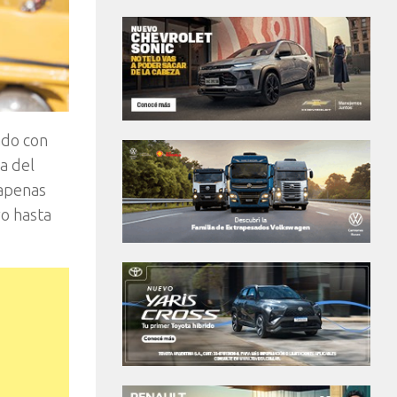
ado con
a del
 apenas
vo hasta