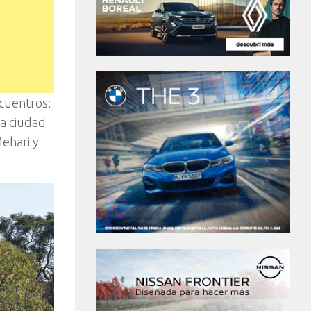
ncuentros:
la ciudad
Mehari y