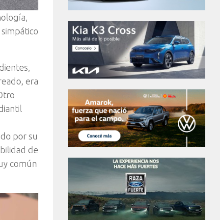
nología,
 simpático
dientes,
reado, era
Otro
iantil
ndo por su
ibilidad de
 muy común