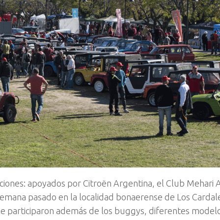
ciones: apoyados por Citroën Argentina, el Club Mehari 
 semana pasado en la localidad bonaerense de Los Cardal
que participaron además de los buggys, diferentes modelo