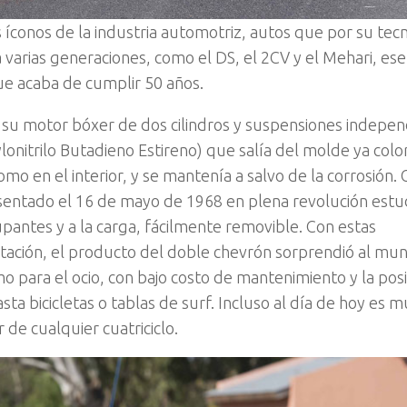
s íconos de la industria automotriz, autos que por su tec
 varias generaciones, como el DS, el 2CV y el Mehari, ese
e acaba de cumplir 50 años.
 su motor bóxer de dos cilindros y suspensiones indepen
lonitrilo Butadieno Estireno) que salía del molde ya colo
como en el interior, y se mantenía a salvo de la corrosión. 
sentado el 16 de mayo de 1968 en plena revolución estud
upantes y a la carga, fácilmente removible. Con estas
entación, el producto del doble chevrón sorprendió al mu
mo para el ocio, con bajo costo de mantenimiento y la pos
sta bicicletas o tablas de surf. Incluso al día de hoy es
 de cualquier cuatriciclo.