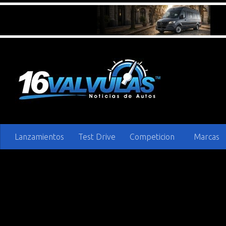
Saltar al contenido
Lanzamientos
Test Drive
Competicion
Marcas